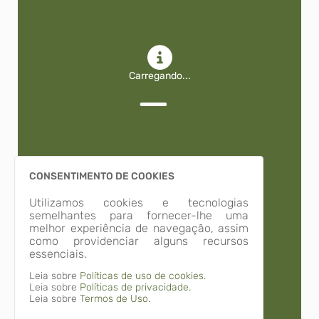
Carregando...
CONSENTIMENTO DE COOKIES
Utilizamos cookies e tecnologias
semelhantes para fornecer-lhe uma
Carregando...
melhor experiência de navegação, assim
como providenciar alguns recursos
essenciais.
Leia sobre
Políticas de uso de cookies.
Leia sobre
Políticas de privacidade.
Leia sobre
Termos de Uso.